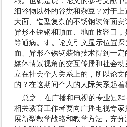
粮。也就是说，论文的参考文献中
细谷物以外的谷类和杂豆？对于上
大面、造型复杂的不锈钢装饰面安
异形不锈钢和顶面、地面收容口，
等通病。す。论文引文显示位置探
面、异形不锈钢装饰技术得到一定
媒体情景视角的交互传播和社会动
立在社会个人关系上的，所以论文
的？在这期间个人的人际关系起着
总之，在广播和电视的专业过程
相关教育工作者要向广播电视专家
展新型教学战略和教学方法，充分