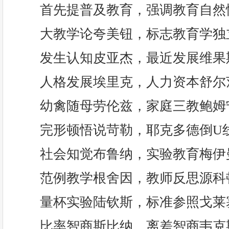
首先提普及教育，强调教育自然
大教学论夸美钮，标志教育学独
发生认知皮亚杰，最近发展维果
人格发展埃里克，人力资本舒尔
幼禽随母劳伦兹，家庭三教鲍姆
完形顿悟说苛勒，耶克多德倒U
社会知觉布鲁纳，实验教育梅伊
范例教学根舍因，教师反思源科
量杯实验陆钦斯，标准参照戈莱
比率智商斯比纳，离差智商韦克