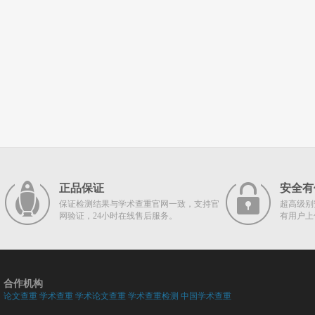
正品保证
安全有
保证检测结果与学术查重官网一致，支持官
超高级别
网验证，24小时在线售后服务。
有用户上
合作机构
论文查重
学术查重
学术论文查重
学术查重检测
中国学术查重