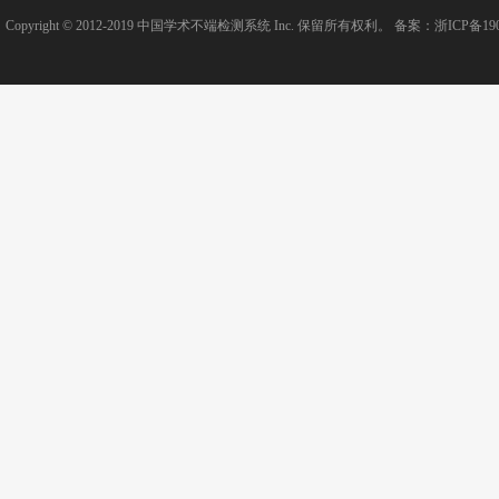
Copyright © 2012-2019
中国学术不端检测系统
Inc. 保留所有权利。 备案：
浙ICP备190