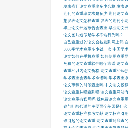
发表省刊论文查重率多少合格 发表
期刊的查重率要求是多少 期刊论文
想发表论文怎样查重 发表的期刊小
毕业论文开题报告会查重 毕业论文
论文图片造假是学术不端行为吗？
自己查重过的论文会被发到网上妈 
5000字学术查重多少钱一次 中国学
论文如何在手机查重 如何使用查重
免费的论文查重软件哪个靠谱 论文
查重30以内论文价格 论文查重30%
学术查重会查学术承诺吗 学术查重
论文审稿的时候查重吗 中文论文投
论文查重从哪查到哪 论文查重网站
论文查重有官网吗 我免费论文查重
参与叶酸代谢的主要两个基因是什么
论文查重标注参考文献 论文标注引
谁引起的论文查重 论文查重到底查
齐大论文查重率 论文查重重复率是